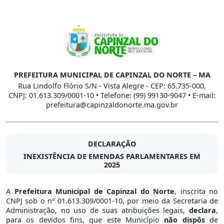
PREFEITURA MUNICIPAL DE CAPINZAL DO NORTE – MA
Rua Lindolfo Flório S/N - Vista Alegre - CEP: 65.735-000,
CNPJ: 01.613.309/0001-10 • Telefone: (99) 99130-9047 • E-mail:
prefeitura@capinzaldonorte.ma.gov.br
DECLARAÇÃO
INEXISTÊNCIA DE EMENDAS PARLAMENTARES EM
2025
A
Prefeitura Municipal de Capinzal do Norte
, inscrita no
CNPJ sob o nº 01.613.309/0001-10, por meio da Secretaria de
Administração, no uso de suas atribuições legais,
declara
,
para os devidos fins, que este Município
não dispôs
de