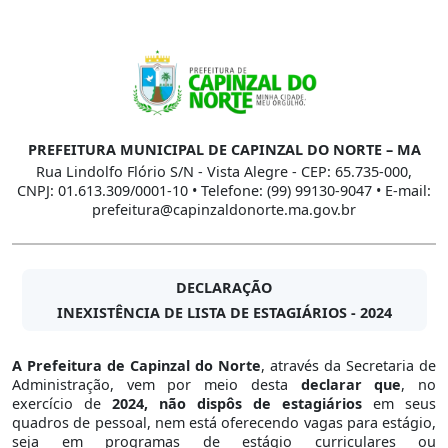
PREFEITURA MUNICIPAL DE CAPINZAL DO NORTE – MA
Rua Lindolfo Flório S/N - Vista Alegre - CEP: 65.735-000,
CNPJ: 01.613.309/0001-10 • Telefone: (99) 99130-9047 • E-mail:
prefeitura@capinzaldonorte.ma.gov.br
DECLARAÇÃO
INEXISTÊNCIA DE LISTA DE ESTAGIÁRIOS - 2024
A Prefeitura de Capinzal do Norte
, através da Secretaria de
Administração, vem por meio desta
declarar que
, no
exercício de
2024,
não dispôs de estagiários
em seus
quadros de pessoal, nem está oferecendo vagas para estágio,
seja em programas de estágio curriculares ou