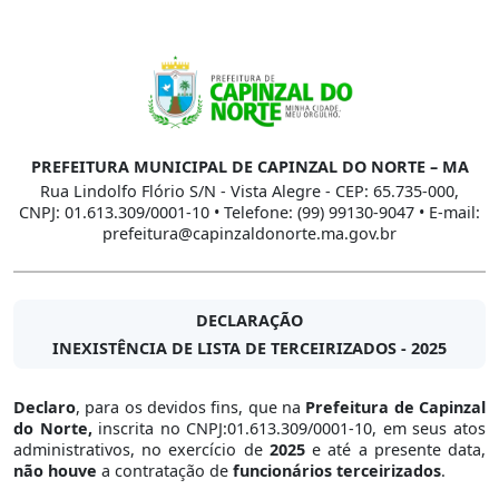
PREFEITURA MUNICIPAL DE CAPINZAL DO NORTE – MA
Rua Lindolfo Flório S/N - Vista Alegre - CEP: 65.735-000,
CNPJ: 01.613.309/0001-10 • Telefone: (99) 99130-9047 • E-mail:
prefeitura@capinzaldonorte.ma.gov.br
DECLARAÇÃO
INEXISTÊNCIA DE LISTA DE TERCEIRIZADOS - 2025
Declaro
, para os devidos fins, que na
Prefeitura de Capinzal
do Norte,
inscrita no CNPJ:01.613.309/0001-10, em seus atos
administrativos, no exercício de
2025
e até a presente data,
não houve
a contratação de
funcionários terceirizados
.