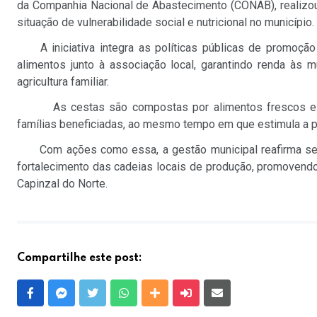
da Companhia Nacional de Abastecimento (CONAB), realizou
situação de vulnerabilidade social e nutricional no município.
A iniciativa integra as políticas públicas de promoção 
alimentos junto à associação local, garantindo renda às 
agricultura familiar.
As cestas são compostas por alimentos frescos e prod
famílias beneficiadas, ao mesmo tempo em que estimula a pr
Com ações como essa, a gestão municipal reafirma seu 
fortalecimento das cadeias locais de produção, promovendo
Capinzal do Norte.
Compartilhe este post:
Facebook
Messenger
Twitter
Whatsapp
Outras Mídias
Enviar para um amigo
E-mail