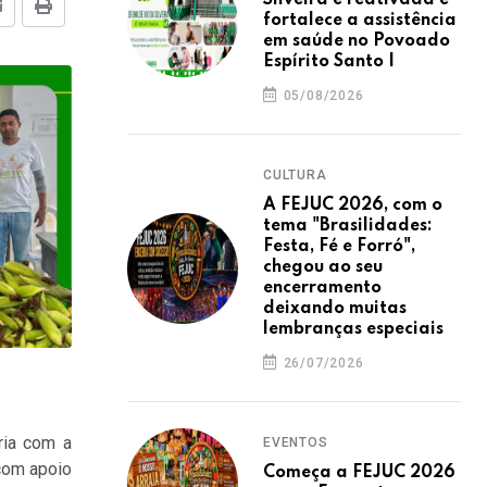
Silveira é reativada e
E-mail
Imprimir
fortalece a assistência
em saúde no Povoado
Espírito Santo I
05/08/2026
CULTURA
A FEJUC 2026, com o
tema "Brasilidades:
Festa, Fé e Forró",
chegou ao seu
encerramento
deixando muitas
lembranças especiais
26/07/2026
ria com a
EVENTOS
com apoio
Começa a FEJUC 2026