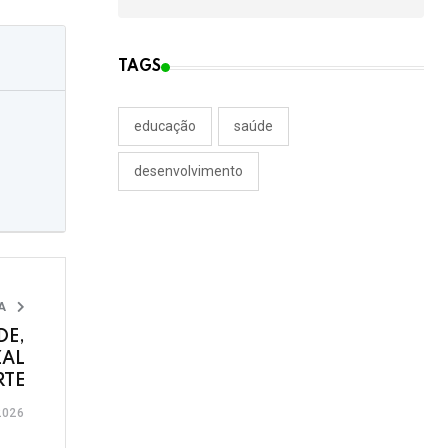
TAGS
educação
saúde
desenvolvimento
IA
DE,
ZAL
RTE
2026