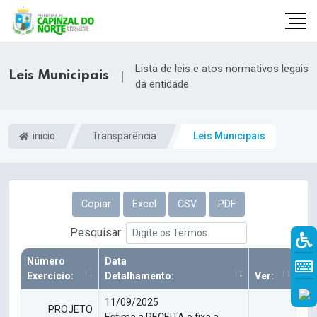
Lista de leis e atos normativos legais
Leis Municipais
|
da entidade
inicio
Transparência
Leis Municipais
Copiar
Excel
CSV
PDF
Pesquisar
r
Número
Data
Exercício:
Detalhamento:
Ver:
11/09/2025
PROJETO