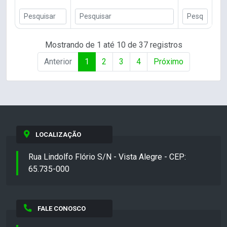
Mostrando de 1 até 10 de 37 registros
Anterior
1
2
3
4
Próximo
LOCALIZAÇÃO
Rua Lindolfo Flório S/N - Vista Alegre - CEP:
65.735-000
FALE CONOSCO