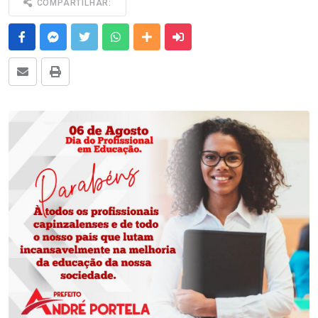
COMPARTILHAR:
Facebook
Messenger
Twitter
Whatsapp
Outras Mídias
Enviar para um amigo
E-mail
Imprimir