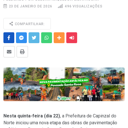
23 DE JANEIRO DE 2026
496 VISUALIZAÇÕES
COMPARTILHAR:
Facebook
Messenger
Twitter
Whatsapp
Outras Mídias
Enviar para um amigo
E-mail
Imprimir
Nesta quinta-feira (dia 22)
, a Prefeitura de Capinzal do
Norte iniciou uma nova etapa das obras de pavimentação