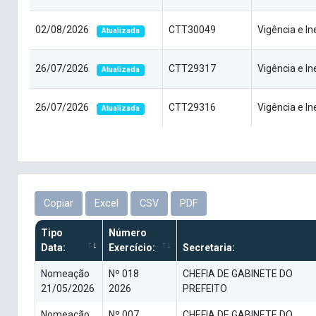
02/08/2026
CTT30049
Vigência e In
Atualizada
26/07/2026
CTT29317
Vigência e In
Atualizada
26/07/2026
CTT29316
Vigência e In
Atualizada
Copiar
Excel
CSV
PDF
Tipo
Número
Data:
Exercício:
Secretaria:
Nomeação
Nº 018
CHEFIA DE GABINETE DO
21/05/2026
2026
PREFEITO
Nomeação
Nº 007
CHEFIA DE GABINETE DO