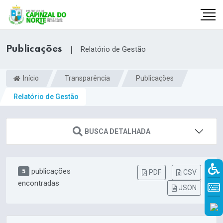
Publicações
|
Relatório de Gestão
Início
Transparência
Publicações
Relatório de Gestão
BUSCA DETALHADA
publicações
5
r
PDF
CSV
encontradas
JSON