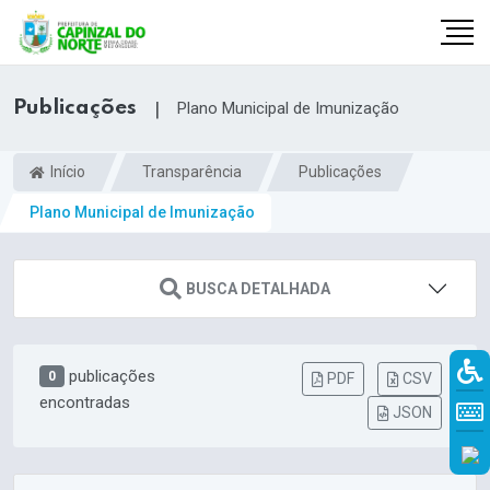
Publicações
|
Plano Municipal de Imunização
Início
Transparência
Publicações
Plano Municipal de Imunização
BUSCA DETALHADA
publicações
0
r
PDF
CSV
encontradas
JSON