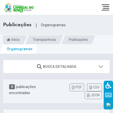
Publicações
|
Organogramas
Início
Transparência
Publicações
Organogramas
BUSCA DETALHADA
publicações
0
r
PDF
CSV
encontradas
JSON