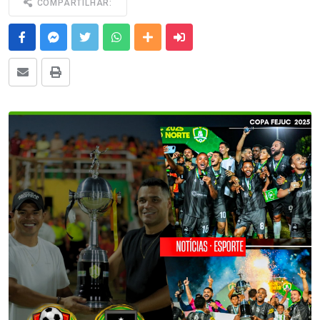
COMPARTILHAR:
Facebook
Messenger
Twitter
Whatsapp
Outras Mídias
Enviar para um amigo
E-mail
Imprimir