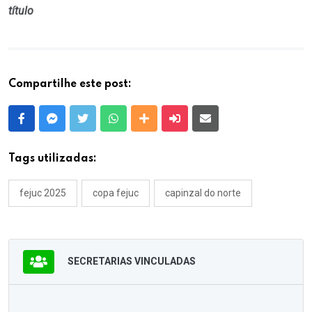
título
Compartilhe este post:
Facebook
Messenger
Twitter
Whatsapp
Outras Mídias
Enviar para um amigo
E-mail
Tags utilizadas:
fejuc 2025
copa fejuc
capinzal do norte
SECRETARIAS VINCULADAS